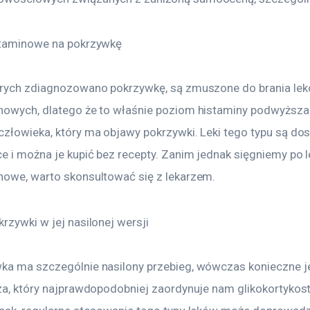
staminowe na pokrzywkę
órych zdiagnozowano pokrzywkę, są zmuszone do brania lek
nowych, dlatego że to właśnie poziom histaminy podwyższa 
człowieka, który ma objawy pokrzywki. Leki tego typu są do
e i można je kupić bez recepty. Zanim jednak sięgniemy po le
nowe, warto skonsultować się z lekarzem.
rzywki w jej nasilonej wersji
ka ma szczególnie nasilony przebieg, wówczas konieczne je
rza, który najprawdopodobniej zaordynuje nam glikokortykos