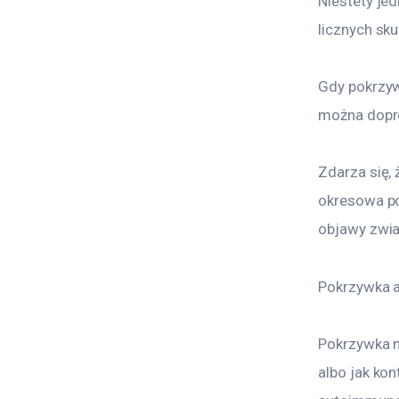
Niestety je
licznych sku
Gdy pokrzyw
można dopro
Zdarza się, 
okresowa po
objawy zwia
Pokrzywka a
Pokrzywka n
albo jak ko