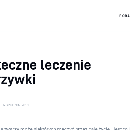
POR
Diagnostyka.edu.pl
eczne leczenie
rzywki
N
6 GRUDNIA, 2018
a twarzy może niektórych męczyć przez cale życie. Jest to i