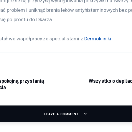
ogiczne są przyczyną występowania pokrzywki na twarzy. A
ć problem i uniknąć brania leków antyhistaminowych bez po
ię po prostu do lekarza.
stał we współpracy ze specjalistami z 
Dermokliniki
acja wpisu
spokojną przystanią
Wszystko o depilac
cia
LEAVE A COMMENT