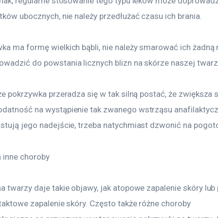
dnak, regularne stosowanie tego typu leków może doprowad
tków ubocznych, nie należy przedłużać czasu ich brania.
ka ma formę wielkich bąbli, nie należy smarować ich żadną 
wadzić do powstania licznych blizn na skórze naszej twarz
że pokrzywka przeradza się w tak silną postać, że zwiększa s
datność na wystąpienie tak zwanego wstrząsu anafilaktycz
stują jego nadejście, trzeba natychmiast dzwonić na pogot
 inne choroby
a twarzy daje takie objawy, jak atopowe zapalenie skóry lub 
ntaktowe zapalenie skóry. Często także różne choroby 