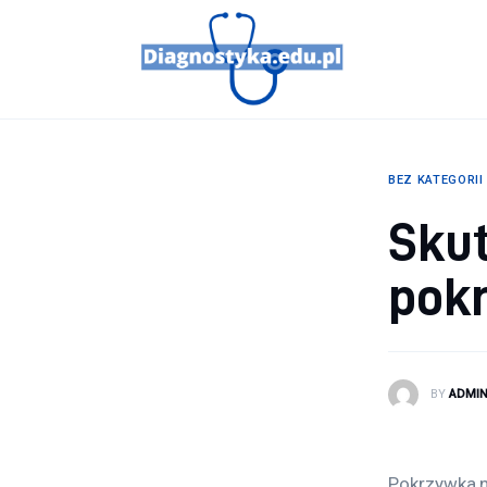
Porady
Profilaktyka
Sport
BEZ KATEGORII
Zdrowie
Skut
pok
BY
ADMI
Pokrzywka n