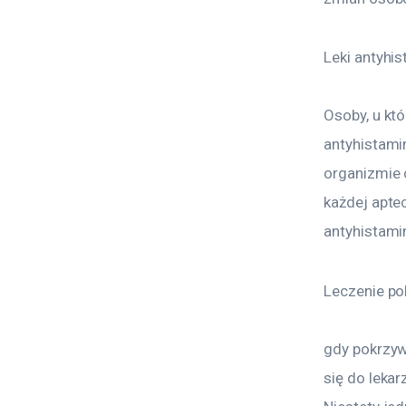
Leki antyhi
Osoby, u kt
antyhistami
organizmie 
każdej aptec
antyhistami
Leczenie pok
gdy pokrzyw
się do leka