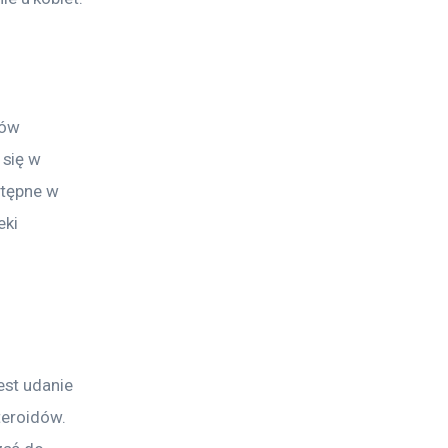
ów 
się w 
stępne w 
ki 
st udanie 
teroidów. 