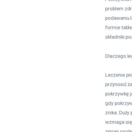
problem zdro
podawaniu l
formie table
składniki p
Dlaczego le
Leczenie pok
przynosić ż
pokrzywkę je
gdy pokrzyw
znika. Duży 
wzmaga się 
zmian osobo