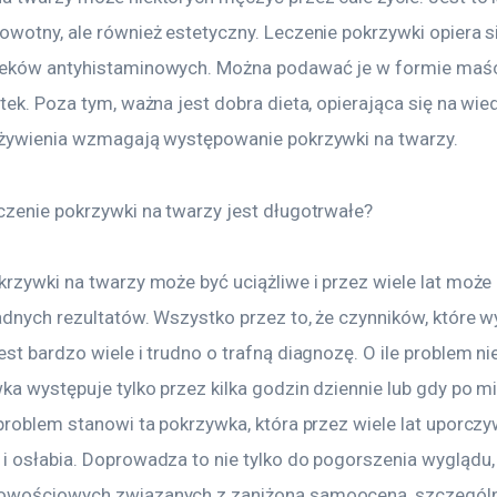
wotny, ale również estetyczny. Leczenie pokrzywki opiera si
eków antyhistaminowych. Można podawać je w formie maści,
tek. Poza tym, ważna jest dobra dieta, opierająca się na wied
ożywienia wzmagają występowanie pokrzywki na twarzy.
czenie pokrzywki na twarzy jest długotrwałe?
rzywki na twarzy może być uciążliwe i przez wiele lat może 
adnych rezultatów. Wszystko przez to, że czynników, które w
st bardzo wiele i trudno o trafną diagnozę. O ile problem nie 
ka występuje tylko przez kilka godzin dziennie lub gdy po mi
problem stanowi ta pokrzywka, która przez wiele lat uporczy
i osłabia. Doprowadza to nie tylko do pogorszenia wyglądu, 
wościowych związanych z zaniżoną samooceną, szczególni