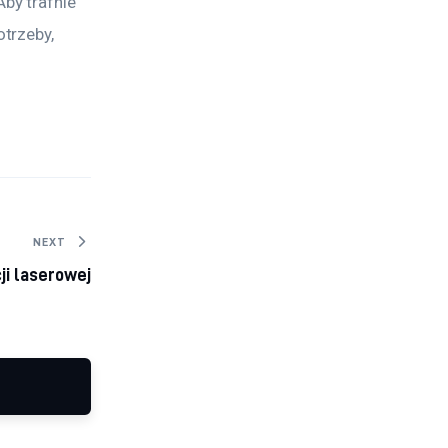
by trafnie 
trzeby, 
NEXT
ji laserowej