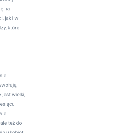
ę na 
 jak i w 
zy, które 
nie 
ywołują 
jest wielki, 
esiącu 
wie 
ale też do 
e u kobiet.