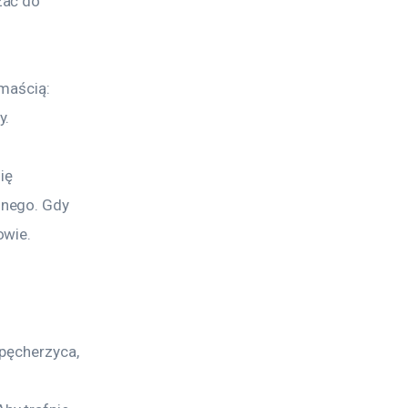
zać do 
maścią: 
y.
ię 
nego. Gdy 
owie.
pęcherzyca, 