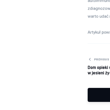
autoimmunol
zdiagnozowa
warto udać s
Artykuł pow
Nawig
PREVIOUS
Dom opieki 
w jesieni ży