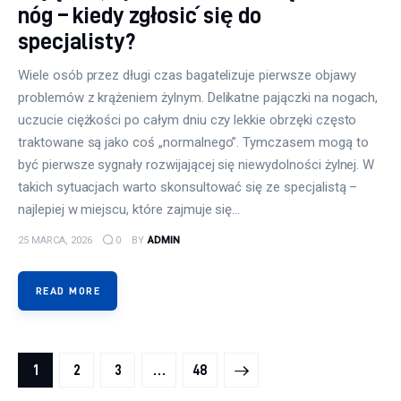
nóg – kiedy zgłosić się do
specjalisty?
Wiele osób przez długi czas bagatelizuje pierwsze objawy
problemów z krążeniem żylnym. Delikatne pajączki na nogach,
uczucie ciężkości po całym dniu czy lekkie obrzęki często
traktowane są jako coś „normalnego”. Tymczasem mogą to
być pierwsze sygnały rozwijającej się niewydolności żylnej. W
takich sytuacjach warto skonsultować się ze specjalistą –
najlepiej w miejscu, które zajmuje się…
25 MARCA, 2026
0
BY
ADMIN
READ MORE
Stronicowanie wpisów
PAGE
1
PAGE
2
PAGE
3
>
…
PAGE
48