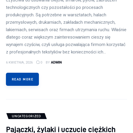
czyściwa do usuwania olejów, smarów, pyłów, zabrudzeń
technologicznych czy pozostałości po procesach
produkcyjnych. Są potrzebne w warsztatach, halach
przemysłowych, drukarniach, zakładach mechanicznych,
lakierniach, serwisach oraz firmach utrzymania ruchu. Właśnie
dlatego coraz większym zainteresowaniem cieszy się
wynajem czyściw, czyli usługa pozwalająca firmom korzystać
z profesjonalnych tekstyliów bez konieczności ich…
6 KWIETNIA, 2026
0
BY
ADMIN
READ MORE
UNCATEGORIZED
Pajączki, żylaki i uczucie ciężkich