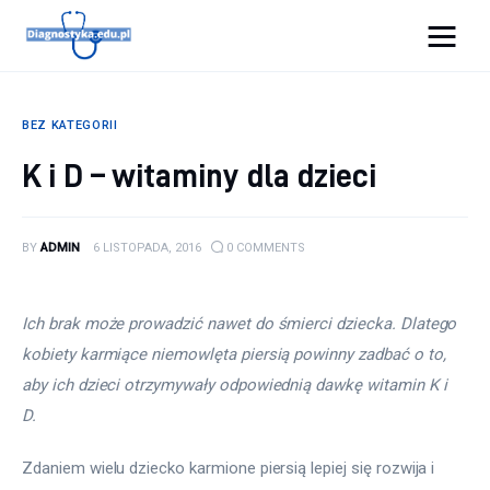
Diagnostyka.edu.pl
BEZ KATEGORII
Porady
K i D – witaminy dla dzieci
Profilaktyka
BY
ADMIN
6 LISTOPADA, 2016
0
COMMENTS
Sport
Zdrowie
Ich brak może prowadzić nawet do śmierci dziecka. Dlatego 
kobiety karmiące niemowlęta piersią powinny zadbać o to, 
aby ich dzieci otrzymywały odpowiednią dawkę witamin K i 
D. 
Zdaniem wielu dziecko karmione piersią lepiej się rozwija i 