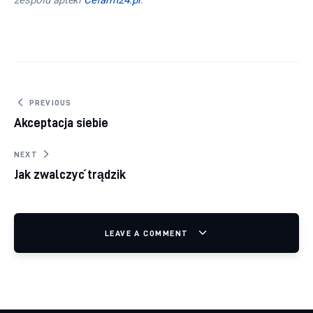
zespołu apteki 
Cefarm24.pl
.
Nawigacja wpisu
PREVIOUS
Akceptacja siebie
NEXT
Jak zwalczyć trądzik
LEAVE A COMMENT