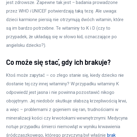
jest zdrowsze. Zapewne tak jest – badania prowadzone 
przez WHO i UNICEF potwierdzają taką tezę. Ale uwaga: 
dzieci karmione piersią nie otrzymują dwóch witamin, które 
są im bardzo potrzebne. Te witaminy to K i D (czy to 
przypadek, że układają się w słowo kid, oznaczające po 
angielsku dziecko?).
Co może się stać, gdy ich brakuje?
Ktoś może zapytać – co złego stanie się, kiedy dziecko nie 
dostanie tej czy innej witaminy? W przypadku witaminy K 
odpowiedź jest jasna i nie powinna pozostawić nikogo 
obojętnym. Jej niedobór skutkuje słabszą krzepliwością krwi, 
a więc – problemami z gojeniem się ran, trudnościami w 
mineralizacji kości czy krwotokami wewnętrznymi. Medycyna 
notuje przypadku śmierci niemowląt w wyniku krwawienia 
śródczaszkowego, którego przyczyną był właśnie 
brak 