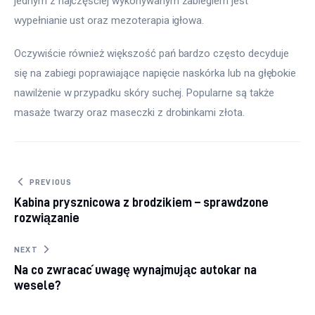
jednym z najczęściej wykonywanym zabiegiem jest 
wypełnianie ust oraz mezoterapia igłowa.
Oczywiście również większość pań bardzo często decyduje 
się na zabiegi poprawiające napięcie naskórka lub na głębokie 
nawilżenie w przypadku skóry suchej. Popularne są także 
masaże twarzy oraz maseczki z drobinkami złota.
Nawigacja wpisu
PREVIOUS
Kabina prysznicowa z brodzikiem – sprawdzone
rozwiązanie
NEXT
Na co zwracać uwagę wynajmując autokar na
wesele?