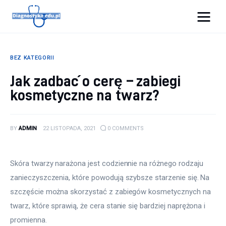
Diagnostyka.edu.pl
BEZ KATEGORII
Porady
Jak zadbać o cerę – zabiegi
kosmetyczne na twarz?
Profilaktyka
Sport
BY
ADMIN
22 LISTOPADA, 2021
0
COMMENTS
Zdrowie
Skóra twarzy narażona jest codziennie na różnego rodzaju 
zanieczyszczenia, które powodują szybsze starzenie się. Na 
szczęście można skorzystać z zabiegów kosmetycznych na 
twarz, które sprawią, że cera stanie się bardziej naprężona i 
promienna.