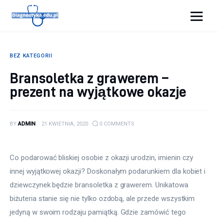
Diagnostyka.edu.pl
BEZ KATEGORII
Porady
Bransoletka z grawerem –
prezent na wyjątkowe okazje
Profilaktyka
Sport
BY
ADMIN
21 KWIETNIA, 2020
0
COMMENTS
Zdrowie
Co podarować bliskiej osobie z okazji urodzin, imienin czy 
innej wyjątkowej okazji? Doskonałym podarunkiem dla kobiet i 
dziewczynek będzie bransoletka z grawerem. Unikatowa 
biżuteria stanie się nie tylko ozdobą, ale przede wszystkim 
jedyną w swoim rodzaju pamiątką. Gdzie zamówić tego 