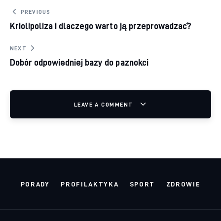
Nawigacja wpisu
PREVIOUS
Kriolipoliza i dlaczego warto ją przeprowadzać?
NEXT
Dobór odpowiedniej bazy do paznokci
LEAVE A COMMENT
PORADY
PROFILAKTYKA
SPORT
ZDROWIE