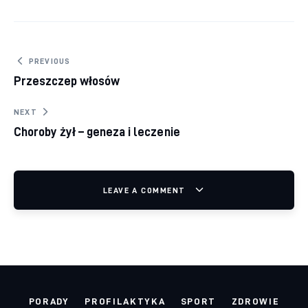
Nawigacja wpisu
PREVIOUS
Przeszczep włosów
NEXT
Choroby żył – geneza i leczenie
LEAVE A COMMENT
PORADY
PROFILAKTYKA
SPORT
ZDROWIE