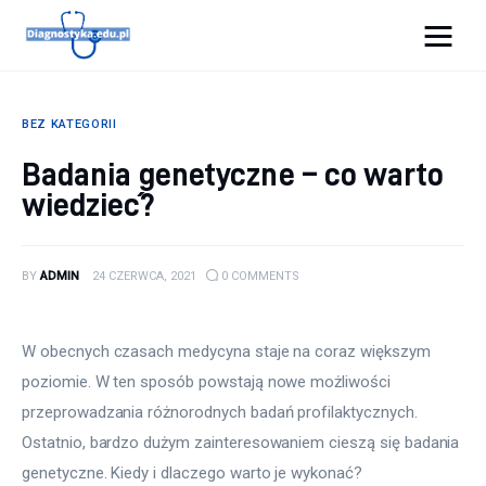
Diagnostyka.edu.pl
BEZ KATEGORII
Porady
Badania genetyczne – co warto
wiedzieć?
Profilaktyka
Sport
BY
ADMIN
24 CZERWCA, 2021
0
COMMENTS
Zdrowie
W obecnych czasach medycyna staje na coraz większym 
poziomie. W ten sposób powstają nowe możliwości 
przeprowadzania różnorodnych badań profilaktycznych. 
Ostatnio, bardzo dużym zainteresowaniem cieszą się badania 
genetyczne. Kiedy i dlaczego warto je wykonać?