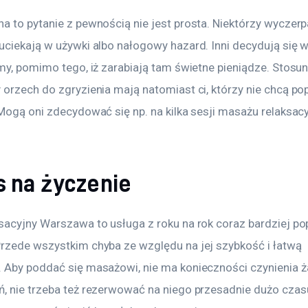
a to pytanie z pewnością nie jest prosta. Niektórzy wyczerp
uciekają w używki albo nałogowy hazard. Inni decydują się 
rmy, pomimo tego, iż zarabiają tam świetne pieniądze. Stosu
 orzech do zgryzienia mają natomiast ci, którzy nie chcą po
 Mogą oni zdecydować się np. na kilka sesji masażu relaksac
s na życzenie
sacyjny Warszawa to usługa z roku na rok coraz bardziej pop
rzede wszystkim chyba ze względu na jej szybkość i łatwą 
 Aby poddać się masażowi, nie ma konieczności czynienia ż
, nie trzeba też rezerwować na niego przesadnie dużo czas