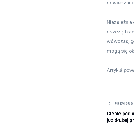
odwiedzani
Niezależnie 
oszczędzać.
wówczas, gd
mogą się ok
Artykuł pow
Nawig
PREVIOUS
Cienie pod 
już dłużej 