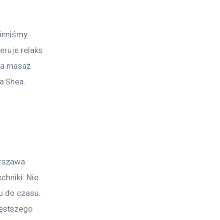
inniśmy 
eruje relaks 
na masaż 
a Shea. 
rszawa 
chniki. Nie 
u do czasu. 
ęstszego 