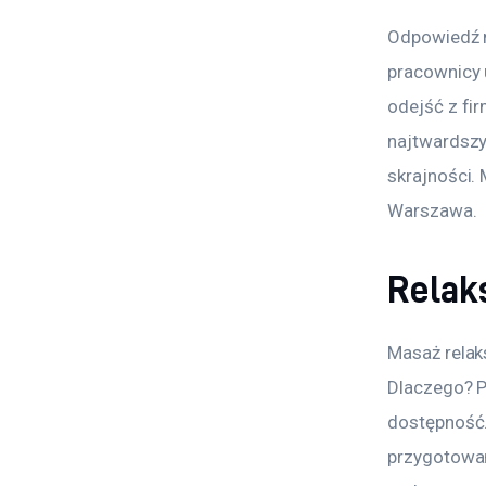
Odpowiedź n
pracownicy 
odejść z fi
najtwardszy
skrajności.
Warszawa.
Relak
Masaż relak
Dlaczego? P
dostępność.
przygotowań