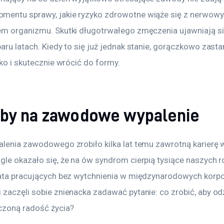
entu sprawy, jakie ryzyko zdrowotne wiąże się z nerwow
em organizmu. Skutki długotrwałego zmęczenia ujawniają si
paru latach. Kiedy to się już jednak stanie, gorączkowo zast
bko i skutecznie wrócić do formy.
by na zawodowe wypalenie
alenia zawodowego zrobiło kilka lat temu zawrotną karierę w
gle okazało się, że na ów syndrom cierpią tysiące naszych r
lata pracujących bez wytchnienia w międzynarodowych korpo
 zaczęli sobie znienacka zadawać pytanie: co zrobić, aby od
zoną radość życia?