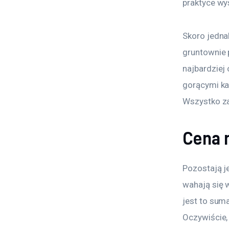
praktyce wy
Skoro jedna
gruntownie p
najbardziej
gorącymi ka
Wszystko za
Cena 
Pozostają j
wahają się w
jest to sum
Oczywiście,