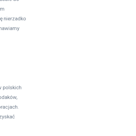
ym 
ę nierzadko 
anawiamy 
 polskich 
odaków, 
racjach. 
zyskać 