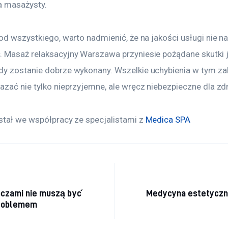
a masażysty.
od wszystkiego, warto nadmienić, że na jakości usługi nie na
 Masaż relaksacyjny Warszawa przyniesie pożądane skutki j
y zostanie dobrze wykonany. Wszelkie uchybienia w tym zak
azać nie tylko nieprzyjemne, ale wręcz niebezpieczne dla zd
stał we współpracy ze specjalistami z 
Medica SPA
acja wpisu
oczami nie muszą być
Medycyna estetyczn
problemem