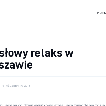
POR
Diagnostyka.edu.pl
słowy relaks w
szawie
N
6 PAŹDZIERNIKA, 2018
nujący na co dzień wyjątkowo stresujące zawody nie zdają 