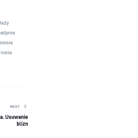
leży 
edynie 
resie 
rowia.
NEXT
a. Usuwanie
blizn