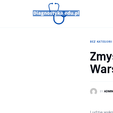
Porady
Profilaktyka
Sport
BEZ KATEGORII
Zdrowie
Zmy
War
BY
ADMI
Ludzie wyko