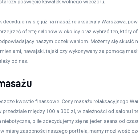
starczy poświęcić kawałek wolnego wieczoru.
k decydujemy się już na masaż relaksacyjny Warszawa, pow
rzejrzeć ofertę salonów w okolicy oraz wybrać ten, który of
 odpowiadający naszym oczekiwaniom. Możemy się skusić 
mieniami, hawajski, tajski czy wykonywany za pomocą masł
leży od nas.
masażu
eszcze kwestie finansowe. Ceny masażu relaksacyjnego Wa
 przedziale między 100 a 300 zł, w zależności od salonu i te
a niebotyczna, o ile zdecydujemy się na jeden seans od czas
 w miarę zasobności naszego portfela, mamy możliwość cz