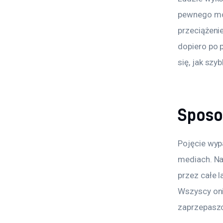
pewnego mom
przeciążeni
dopiero po 
się, jak szy
Sposo
Pojęcie wyp
mediach. Na
przez całe 
Wszyscy oni
zaprzepaszc