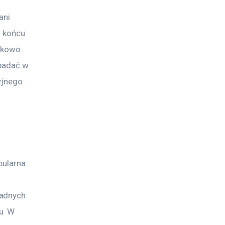
ani 
w końcu 
nkowo 
padać w 
yjnego 
ularna. 
adnych 
u. W 