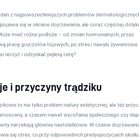
jeden z najpowszechniejszych problemów dermatologicznych
pojawia się w okresie dojrzewania, ale coraz częściej dotyk
Może mieć różne podłoże – od zmian hormonalnych, przez 
wą pracę gruczołów łojowych, po stres i nawyki żywieniowe.
go leczyć i odzyskać piękną cerę?
e i przyczyny trądziku
ikowe to nie tylko problem natury estetycznej, ale też przyc
amooceny, a czasem nawet wycofania społecznego czy depre
ykwity narzekają głównie nastolatkowie. W czasie dojrzewan
awia się stres, co przy odpowiednich predyspozycjach skutku