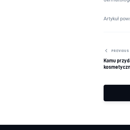
Artykuł pow
Nawig
PREVIOUS
Komu przyd
kosmetycz