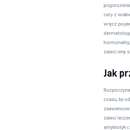
pogorszenie
cery z wieki
wręcz pojaw
dermatologa
hormonalny,
zaleci inny
Jak pr
Rozpoczynają
czasu, by o
zaawansowa
zaleci lecz
antybiotyk c