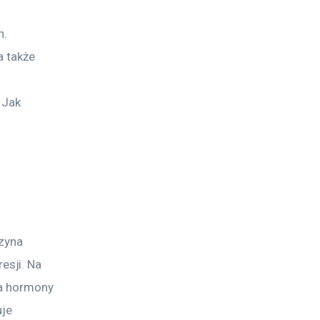
. 
a także 
 Jak 
zyna 
sji. Na 
ia hormony 
je 