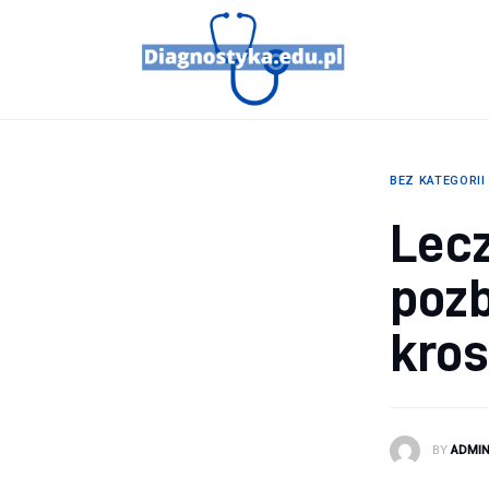
Porady
Profilaktyka
Sport
BEZ KATEGORII
Zdrowie
Lecz
pozb
kros
BY
ADMI