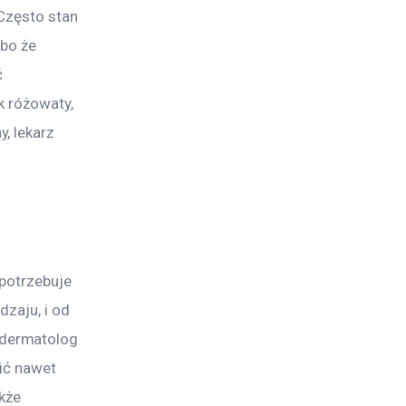
Często stan 
bo że 
 
k różowaty, 
, lekarz 
 potrzebuje 
zaju, i od 
dermatolog 
ić nawet 
kże 