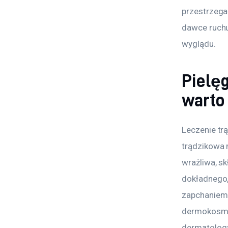
przestrzega
dawce ruchu
wyglądu.
Pielę
warto
Leczenie trą
trądzikowa 
wrażliwa, s
dokładnego, 
zapchaniem 
dermokosmet
dermatologa