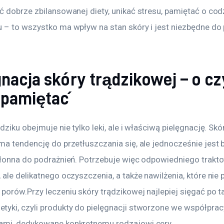
ć dobrze zbilansowanej diety, unikać stresu, pamiętać o cod
 – to wszystko ma wpływ na stan skóry i jest niezbędne do 
gnacja skóry trądzikowej – o c
 pamiętać
dziku obejmuje nie tylko leki, ale i właściwą pielęgnację. Skó
ma tendencję do przetłuszczania się, ale jednocześnie jest 
kłonna do podrażnień. Potrzebuje więc odpowiedniego trakto
ale delikatnego oczyszczenia, a także nawilżenia, które nie 
porów.Przy leczeniu skóry trądzikowej najlepiej sięgać po t
yki, czyli produkty do pielęgnacji stworzone we współpracy
mi, dedykowane konkretnemu rodzajowi cery.