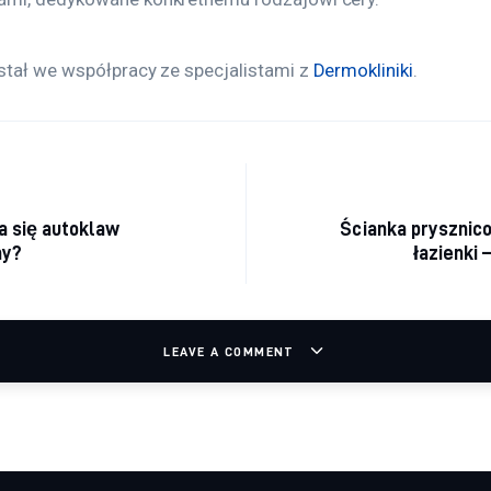
stał we współpracy ze specjalistami z 
Dermokliniki
.
acja wpisu
a się autoklaw
Ścianka prysznic
ny?
łazienki 
LEAVE A COMMENT