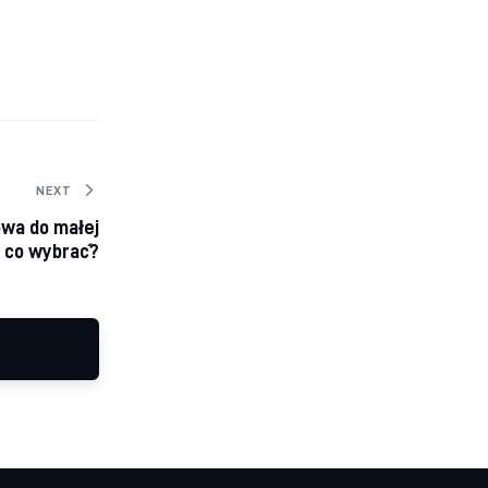
NEXT
owa do małej
– co wybrać?