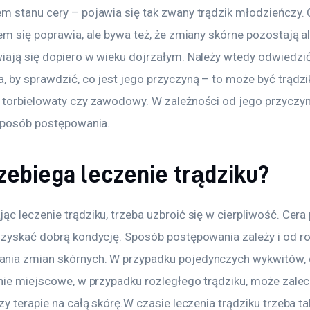
m stanu cery – pojawia się tak zwany trądzik młodzieńczy. 
em się poprawia, ale bywa też, że zmiany skórne pozostają al
iają się dopiero w wieku dojrzałym. Należy wtedy odwiedzić
, by sprawdzić, co jest jego przyczyną – to może być trądzi
 torbielowaty czy zawodowy. W zależności od jego przyczyny
 sposób postępowania.
zebiega leczenie trądziku?
c leczenie trądziku, trzeba uzbroić się w cierpliwość. Cera
dzyskać dobrą kondycję. Sposób postępowania zależy i od rod
nia zmian skórnych. W przypadku pojedynczych wykwitów, 
enie miejscowe, w przypadku rozległego trądziku, może zalec
zy terapie na całą skórę.W czasie leczenia trądziku trzeba ta