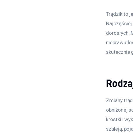
Trądzik to 
Najczęściej 
dorosłych. 
nieprawidło
skutecznie 
Rodzaj
Zmiany trądz
obniżonej s
krostki i w
szaleją, poj