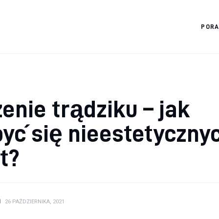
POR
Diagnostyka.edu.pl
enie trądziku – jak
yć się nieestetyczny
t?
N
26 PAŹDZIERNIKA, 2021