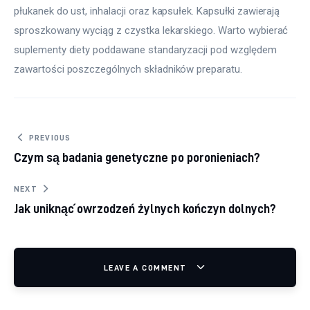
płukanek do ust, inhalacji oraz kapsułek. Kapsułki zawierają 
sproszkowany wyciąg z czystka lekarskiego. Warto wybierać 
suplementy diety poddawane standaryzacji pod względem 
zawartości poszczególnych składników preparatu.
Nawigacja wpisu
PREVIOUS
Czym są badania genetyczne po poronieniach?
NEXT
Jak uniknąć owrzodzeń żylnych kończyn dolnych?
LEAVE A COMMENT