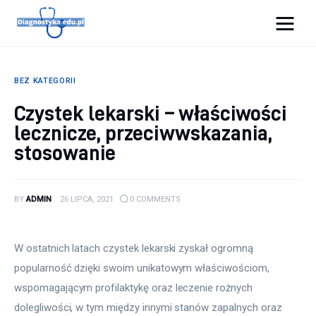
Diagnostyka.edu.pl
BEZ KATEGORII
Porady
Czystek lekarski – właściwości
lecznicze, przeciwwskazania,
Profilaktyka
stosowanie
Sport
Zdrowie
BY
ADMIN
26 LIPCA, 2021
0
COMMENTS
W ostatnich latach czystek lekarski zyskał ogromną 
popularność dzięki swoim unikatowym właściwościom, 
wspomagającym profilaktykę oraz leczenie rożnych 
dolegliwości, w tym między innymi stanów zapalnych oraz 