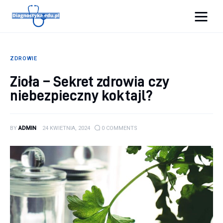
Diagnostyka.edu.pl
ZDROWIE
Porady
Zioła – Sekret zdrowia czy
niebezpieczny koktajl?
Profilaktyka
Sport
BY
ADMIN
24 KWIETNIA, 2024
0
COMMENTS
Zdrowie