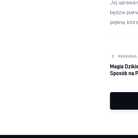
Jej uprawa 
będzie pier
piękna, któr
Nawig
PREVIOUS
Magia Dziki
Sposób na P