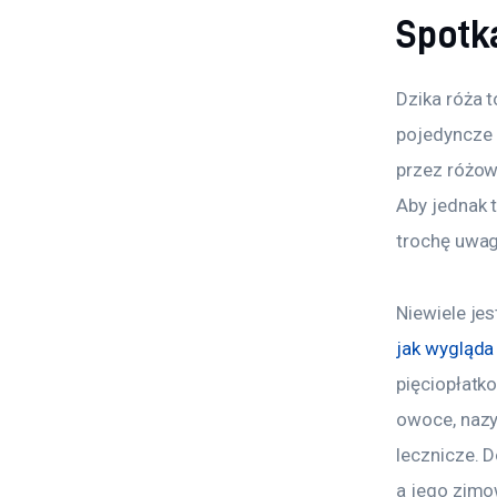
Spotk
Dzika róża t
pojedyncze l
przez różow
Aby jednak 
trochę uwag
Niewiele jes
jak wygląda
pięciopłatk
owoce, nazy
lecznicze. D
a jego zimo