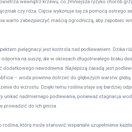
powietrza wewnątrz krzewu, co zmniejsza ryzyko chorób grz
mączniak czy rdza. Cięcie wykonuje się za pomocą ostrego se
cia warto zabezpieczyć maścią ogrodniczą, aby zapobiec wni
pektem pielęgnacji jest kontrola nad podlewaniem. Dzika róż
odporna na suszę, ale w okresach długotrwałego braku de
 dodatkowego nawodnienia. Najlepszą zasadą jest podlewan
 obficie – woda powinna dotrzeć do głębszych warstw gleby,
enie do wzrostu. Dzięki temu roślina staje się bardziej odp
ży unikać nadmiernego podlewania, ponieważ stagnacja wod
e prowadzić do ich gnicia.
to roślina, która może stanowić wspaniałe uzupełnienie każd