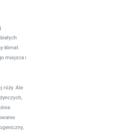
j 
białych 
 klimat. 
o miejsca i 
 róży. Ale 
dynczych, 
śnie 
owanie 
ogeniczny, 