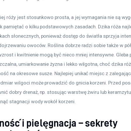
iej róży jest stosunkowo prosta, a jej wymagania nie są wy
k pamiętać o kilku podstawowych zasadach. Dzika róża najle
kach słonecznych, ponieważ dostęp do światła sprzyja int
 dojrzewaniu owoców. Roślina dobrze radzi sobie także w półc
 wzrost i kwitnienie mogą być nieco mniej intensywne. Gleba
zczalna, umiarkowanie żyzna i lekko wilgotna, choć dzika ró
ość na okresowe susze. Najlepiej unikać miejsc z zalegając
dmiar wilgoci może prowadzić do gnicia korzeni. Przed po
nić dobry drenaż, np. stosując warstwę żwiru lub keramzytu,
knąć stagnacji wody wokół korzeni.
ość i pielęgnacja – sekrety