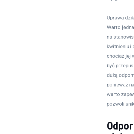
Uprawa dzik
Warto jedna
na stanowis
kwitnieniu i
chociaż jej
być przepus
dużą odporn
ponieważ na
warto zapew
pozwoli uni
Odporn