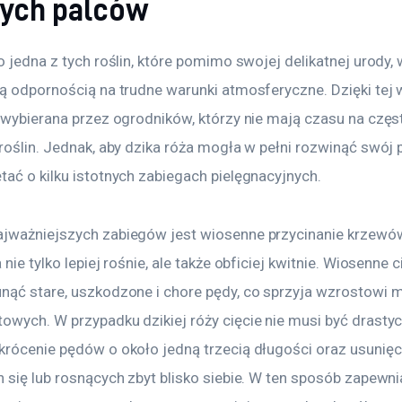
nych palców
o jedna z tych roślin, które pomimo swojej delikatnej urody, 
łą odpornością na trudne warunki atmosferyczne. Dzięki tej 
e wybierana przez ogrodników, którzy nie mają czasu na częs
roślin. Jednak, aby dzika róża mogła w pełni rozwinąć swój p
tać o kilku istotnych zabiegach pielęgnacyjnych.
jważniejszych zabiegów jest wiosenne przycinanie krzewów.
 nie tylko lepiej rośnie, ale także obficiej kwitnie. Wiosenne c
nąć stare, uszkodzone i chore pędy, co sprzyja wzrostowi 
owych. W przypadku dzikiej róży cięcie nie musi być drastyc
krócenie pędów o około jedną trzecią długości oraz usunięci
h się lub rosnących zbyt blisko siebie. W ten sposób zapewn