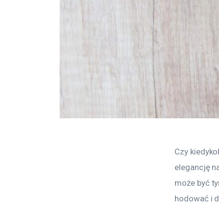
Czy kiedyko
elegancję na
może być ty
hodować i d