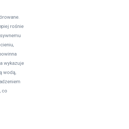
górowane. 
piej rośnie 
ensywnemu 
ieniu, 
 powinna 
ża wykazuje 
ą wodą, 
sadzeniem 
 co 