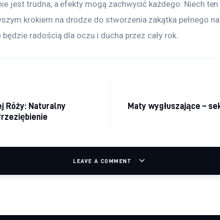
nie jest trudna, a efekty mogą zachwycić każdego. Niech ten
wszym krokiem na drodze do stworzenia zakątka pełnego na
e będzie radością dla oczu i ducha przez cały rok.
acja wpisu
ej Róży: Naturalny
Maty wygłuszające – se
rzeziębienie
LEAVE A COMMENT