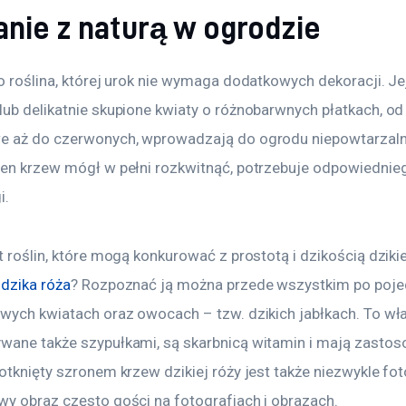
anie z naturą w ogrodzie
o roślina, której urok nie wymaga dodatkowych dekoracji. Je
ub delikatnie skupione kwiaty o różnobarwnych płatkach, od 
e aż do czerwonych, wprowadzają do ogrodu niepowtarzalny
ten krzew mógł w pełni rozkwitnąć, potrzebuje odpowiednieg
i.
t roślin, które mogą konkurować z prostotą i dzikością dzikiej
 dzika róża
? Rozpoznać ją można przede wszystkim po poje
owych kwiatach oraz owocach – tzw. dzikich jabłkach. To wła
wane także szypułkami, są skarbnicą witamin i mają zastos
otknięty szronem krzew dzikiej róży jest także niezwykle fot
wy obraz często gości na fotografiach i obrazach.