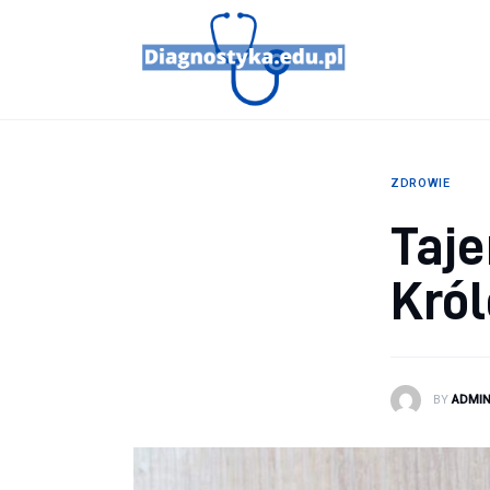
Porady
Profilaktyka
Sport
ZDROWIE
Zdrowie
Taje
Kró
BY
ADMI