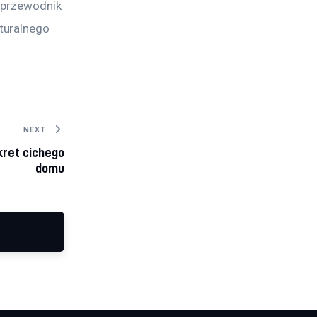
 przewodnik 
turalnego 
NEXT
kret cichego
domu