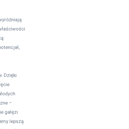
wyróżniają 
właściwości 
tą 
otencjał, 
 Dzięki 
ięcie 
młodych 
zne – 
e gałęzi 
iamy lepszą 