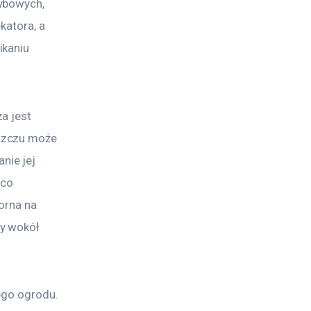
ybowych, 
katora, a 
kaniu 
a jest 
szczu może 
ie jej 
 co 
orna na 
y wokół 
ego ogrodu. 