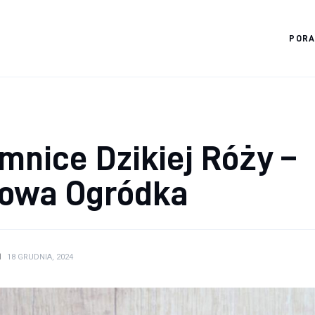
POR
Diagnostyka.edu.pl
mnice Dzikiej Róży –
lowa Ogródka
N
18 GRUDNIA, 2024