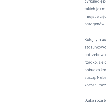
cyrkulację 
takich jak 
miejsce cię
patogenów.
Kolejnym as
stosunkowo 
potrzebować
rzadko, ale
pobudza korz
suszę. Nale
korzeni moż
Dzika róża 