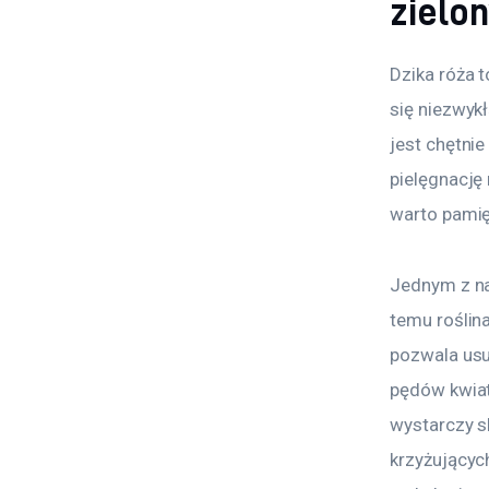
zielo
Dzika róża t
się niezwyk
jest chętni
pielęgnację 
warto pamię
Jednym z na
temu roślina
pozwala usu
pędów kwiat
wystarczy s
krzyżującyc