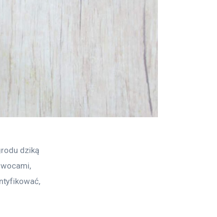
grodu dziką 
 owocami, 
tyfikować, 