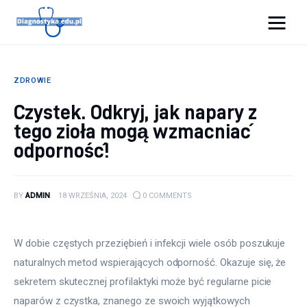
Diagnostyka.edu.pl
ZDROWIE
Porady
Czystek. Odkryj, jak napary z
tego zioła mogą wzmacniać
Profilaktyka
odporność!
Sport
Zdrowie
BY
ADMIN
18 WRZEŚNIA, 2024
0
COMMENTS
W dobie częstych przeziębień i infekcji wiele osób poszukuje 
naturalnych metod wspierających odporność. Okazuje się, że 
sekretem skutecznej profilaktyki może być regularne picie 
naparów z czystka, znanego ze swoich wyjątkowych 