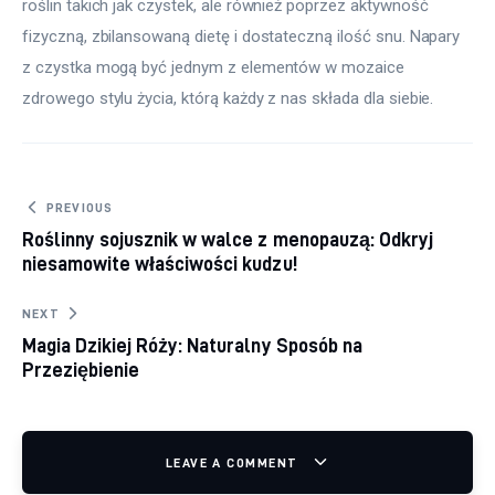
roślin takich jak czystek, ale również poprzez aktywność 
fizyczną, zbilansowaną dietę i dostateczną ilość snu. Napary 
z czystka mogą być jednym z elementów w mozaice 
zdrowego stylu życia, którą każdy z nas składa dla siebie.
Nawigacja wpisu
PREVIOUS
Roślinny sojusznik w walce z menopauzą: Odkryj
niesamowite właściwości kudzu!
NEXT
Magia Dzikiej Róży: Naturalny Sposób na
Przeziębienie
LEAVE A COMMENT