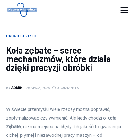
Diagnostyka.edu.pl
UNCATEGORIZED
Porady
Koła zębate – serce
mechanizmów, które działa
Profilaktyka
dzięki precyzji obróbki
Sport
Zdrowie
BY
ADMIN
26 MAJA, 2025
0
COMMENTS
W świecie przemysłu wiele rzeczy można poprawić, 
zoptymalizować czy wymienić. Ale kiedy chodzi o 
koła 
zębate
, nie ma miejsca na błędy. Ich jakość to gwarancja 
cichej, płynnej i niezawodnej pracy maszyn – od 