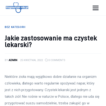
Diagnostyka.edu.pl
BEZ KATEGORII
Porady
Jakie zastosowanie ma czystek
lekarski?
Profilaktyka
Sport
BY
ADMIN
25 KWIETNIA, 2022
0
COMMENTS
Zdrowie
Niektóre zioła mają wyjątkowo dobre działanie na organizm 
człowieka, dlatego warto regularnie spożywać napar, który 
jest z nich przygotowany. Czystek lekarski jest jednym z 
takich ziół. Nie rośnie w naturze w Polsce, dlatego nie uda się 
przygotować suszu samodzielnie, trzeba zakupić go w 