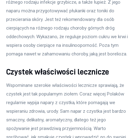
różnego rodzaju infekcje grzybicze, a także łupież. Z jego 
naparu można przygotowywać płukanki oraz toniki do 
przecierania skóry. Jest też rekomendowany dla osób 
cierpiących na różnego rodzaju choroby górnych dróg 
oddechowych. Wykazano, że reguluje poziom cukru we krwi i 
wspiera osoby cierpiące na insulinooporność. Poza tym 
pomaga nawet w zahamowaniu choroby, jaką jest borelioza.
Czystek właściwości lecznicze
Wspominane szerokie właściwości lecznicze sprawiają, że 
czystek jest tak popularnym ziołem. Coraz więcej Polaków 
regularnie wypija napary z czystka, które pomagają we 
wspieraniu zdrowia, urody. Sam napar z czystka jest bardzo 
smaczny, delikatny, aromatyczny, dlatego też jego 
spożywanie jest prawdziwą przyjemnością. Warto 
spróbować, jak smakuje czystek i wprowadzić go do swojej 