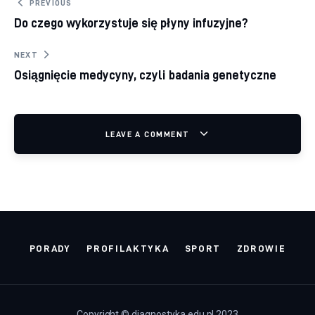
Nawigacja wpisu
PREVIOUS
Do czego wykorzystuje się płyny infuzyjne?
NEXT
Osiągnięcie medycyny, czyli badania genetyczne
LEAVE A COMMENT
PORADY
PROFILAKTYKA
SPORT
ZDROWIE
Copyright © diagnostyka.edu.pl 2023