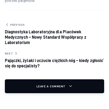
potrzeb pacjentów.
Nawigacja wpisu
PREVIOUS
Diagnostyka Laboratoryjna dla Placówek
Medycznych – Nowy Standard Współpracy z
Laboratorium
NEXT
Pajączki, żylaki i uczucie ciężkich nóg – kiedy zgłosić
się do specjalisty?
LEAVE A COMMENT