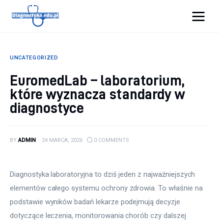
Diagnostyka.edu.pl
UNCATEGORIZED
Porady
EuromedLab – laboratorium,
które wyznacza standardy w
Profilaktyka
diagnostyce
Sport
Zdrowie
BY
ADMIN
24 MARCA, 2026
0
COMMENTS
Diagnostyka laboratoryjna to dziś jeden z najważniejszych 
elementów całego systemu ochrony zdrowia. To właśnie na 
podstawie wyników badań lekarze podejmują decyzje 
dotyczące leczenia, monitorowania chorób czy dalszej 