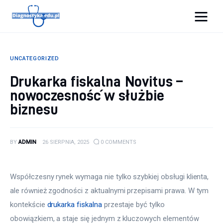
Diagnostyka.edu.pl
UNCATEGORIZED
Porady
Drukarka fiskalna Novitus –
nowoczesność w służbie
Profilaktyka
biznesu
Sport
Zdrowie
BY
ADMIN
26 SIERPNIA, 2025
0
COMMENTS
Współczesny rynek wymaga nie tylko szybkiej obsługi klienta, 
ale również zgodności z aktualnymi przepisami prawa. W tym 
kontekście 
drukarka fiskalna
 przestaje być tylko 
obowiązkiem, a staje się jednym z kluczowych elementów 