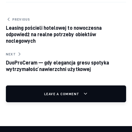
Nawigacja wpisu
PREVIOUS
Leasing pościeli hotelowej to nowoczesna
odpowiedź na realne potrzeby obiektów
noclegowych
NEXT
DuoProCeram — gdy elegancja gresu spotyka
wytrzymałość nawierzchni użytkowej
LEAVE A COMMENT