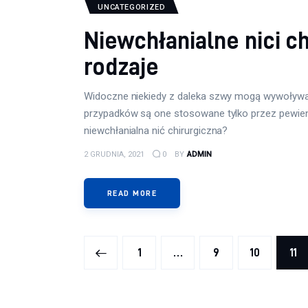
UNCATEGORIZED
Niewchłanialne nici ch
rodzaje
Widoczne niekiedy z daleka szwy mogą wywoływać
przypadków są one stosowane tylko przez pewien 
niewchłanialna nić chirurgiczna?
2 GRUDNIA, 2021
0
BY
ADMIN
READ MORE
Stronicowanie wpisó
<
PAGE
1
…
PAGE
9
PAGE
10
PA
11