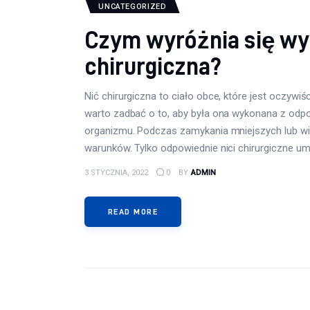
UNCATEGORIZED
Czym wyróżnia się wys
chirurgiczna?
Nić chirurgiczna to ciało obce, które jest oczywi
warto zadbać o to, aby była ona wykonana z odpo
organizmu. Podczas zamykania mniejszych lub wi
warunków. Tylko odpowiednie nici chirurgiczne um
3 STYCZNIA, 2022
0
BY
ADMIN
READ MORE